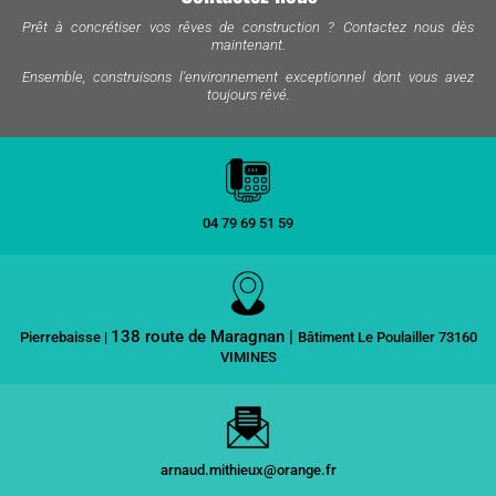
Prêt à concrétiser vos rêves de construction ? Contactez nous dès
maintenant.
Ensemble, construisons l'environnement exceptionnel dont vous avez
toujours rêvé.
04 79 69 51 59
138 route de Maragnan |
Pierrebaisse |
Bâtiment Le Poulailler 73160
VIMINES
arnaud.mithieux@orange.fr